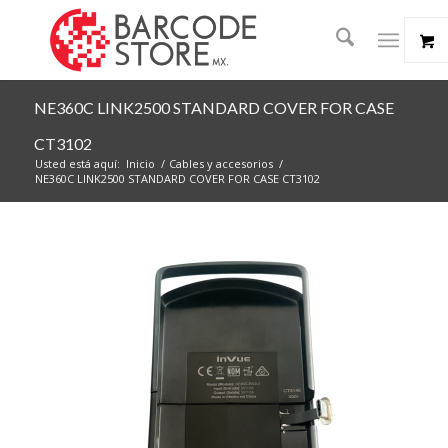
NE360C LINK2500 STANDARD COVER FOR CASE
CT3102
Usted está aquí:
Inicio
/
Cables y accesorios
/
NE360C LINK2500 STANDARD COVER FOR CASE CT3102