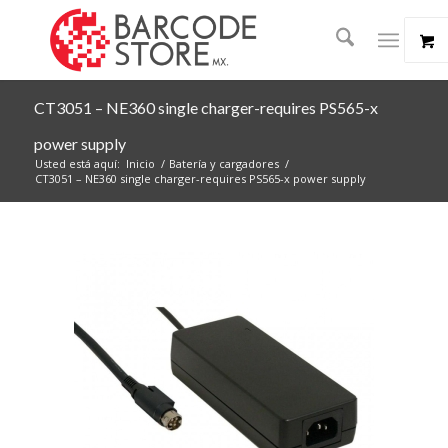
CT3051 – NE360 single charger-requires PS565-x
power supply
Usted está aquí:
Inicio
/
Batería y cargadores
/
CT3051 – NE360 single charger-requires PS565-x power supply