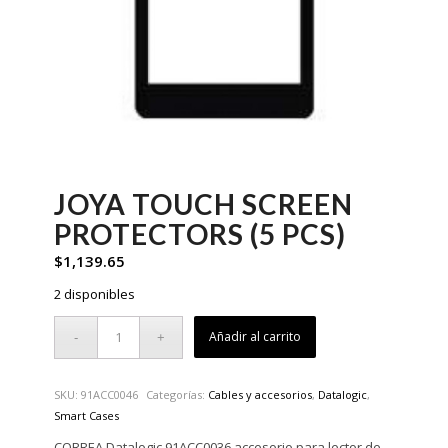
JOYA TOUCH SCREEN
PROTECTORS (5 PCS)
$
1,139.65
2 disponibles
Añadir al carrito
SKU:
91ACC0046
Categorías:
Cables y accesorios
,
Datalogic
,
Smart Cases
CORREA Datalogic 91ACC0036 accesorio para lector de