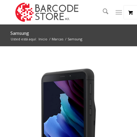
Samsung
Usted está aquí:
Inicio
/
Marcas
/
Samsung