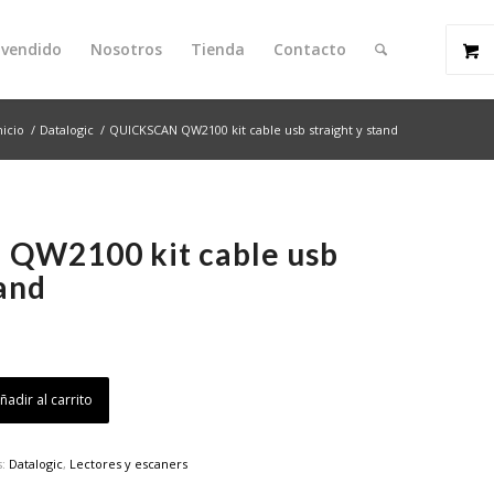
 vendido
Nosotros
Tienda
Contacto
nicio
/
Datalogic
/
QUICKSCAN QW2100 kit cable usb straight y stand
QW2100 kit cable usb
tand
ñadir al carrito
s:
Datalogic
,
Lectores y escaners