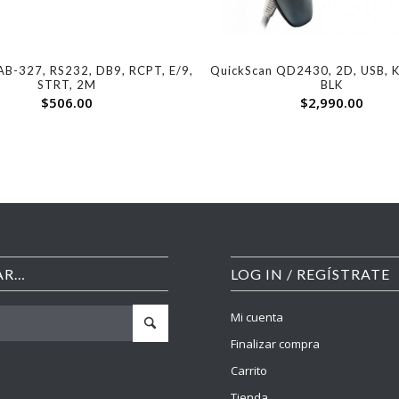
AB-327, RS232, DB9, RCPT, E/9,
QuickScan QD2430, 2D, USB, Ki
STRT, 2M
BLK
$
506.00
$
2,990.00
AR…
LOG IN / REGÍSTRATE
Mi cuenta
Finalizar compra
Carrito
Tienda