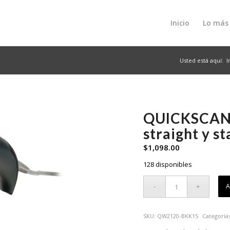
Inicio
Lo más
Usted está aquí:
I
QUICKSCAN 
straight y s
$
1,098.00
128 disponibles
A
SKU:
QW2120-BKK1S
Categoría