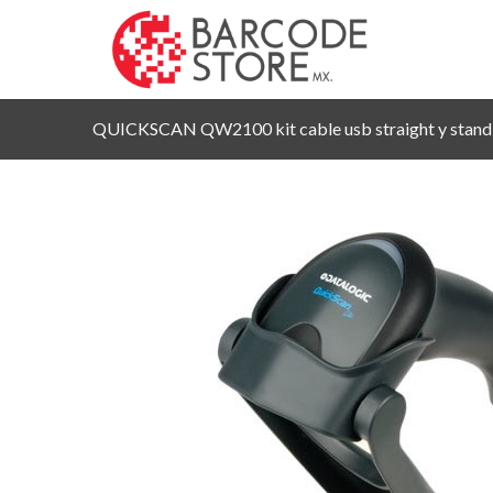
QUICKSCAN QW2100 kit cable usb straight y stand