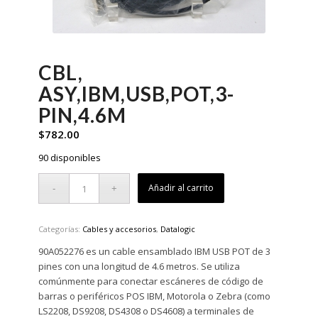
CBL,
ASY,IBM,USB,POT,3-
PIN,4.6M
$
782.00
90 disponibles
Añadir al carrito
Categorías:
Cables y accesorios
,
Datalogic
90A052276 es un cable ensamblado IBM USB POT de 3
pines con una longitud de 4.6 metros. Se utiliza
comúnmente para conectar escáneres de código de
barras o periféricos POS IBM, Motorola o Zebra (como
LS2208, DS9208, DS4308 o DS4608) a terminales de