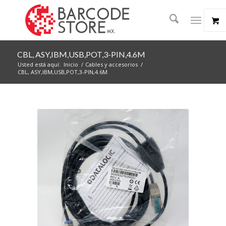
CBL, ASY,IBM,USB,POT,3-PIN,4.6M
Usted está aquí:
Inicio
/
Cables y accesorios
/
CBL, ASY,IBM,USB,POT,3-PIN,4.6M