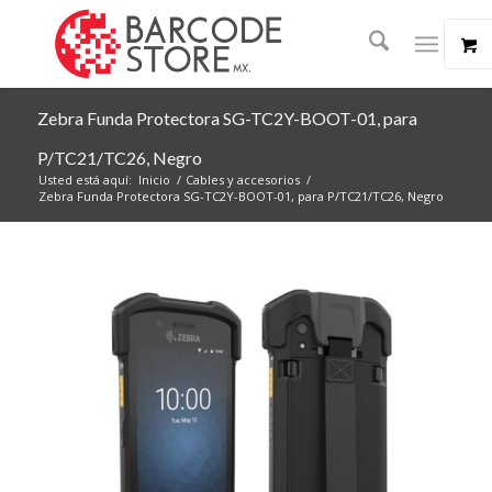
Zebra Funda Protectora SG-TC2Y-BOOT-01, para
P/TC21/TC26, Negro
Usted está aquí:
Inicio
/
Cables y accesorios
/
Zebra Funda Protectora SG-TC2Y-BOOT-01, para P/TC21/TC26, Negro