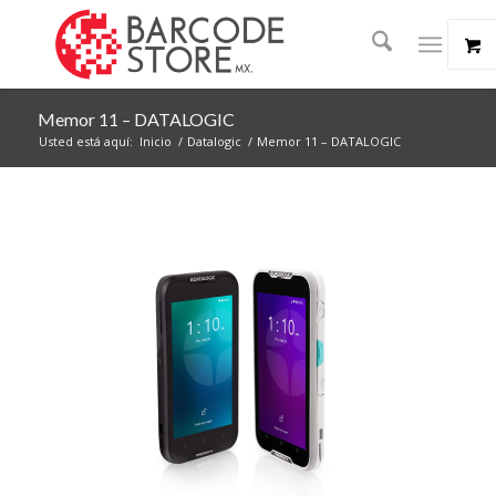
Memor 11 – DATALOGIC
Usted está aquí:
Inicio
/
Datalogic
/
Memor 11 – DATALOGIC