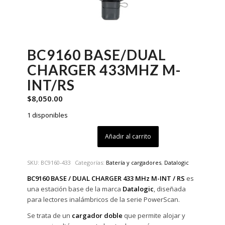
BC9160 BASE/DUAL
CHARGER 433MHZ M-
INT/RS
$
8,050.00
1 disponibles
Añadir al carrito
SKU:
BC9160-433
Categorías:
Batería y cargadores
,
Datalogic
BC9160 BASE / DUAL CHARGER 433 MHz M-INT / RS
es
una estación base de la marca
Datalogic
, diseñada
para lectores inalámbricos de la serie PowerScan.
Se trata de un
cargador doble
que permite alojar y