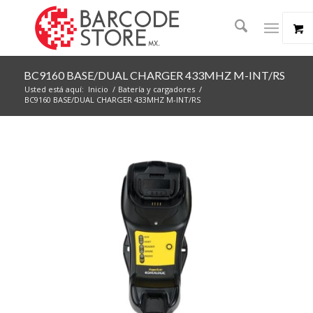
BC9160 BASE/DUAL CHARGER 433MHZ M-INT/RS
Usted está aquí:
Inicio
/
Batería y cargadores
/
BC9160 BASE/DUAL CHARGER 433MHZ M-INT/RS