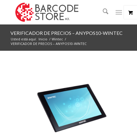
VERIFICADOR DE PRECIOS – ANYPOS10-WINTEC
Usted está aquí:
Inicio
/
Wintec
/
VERIFICADOR DE PRECIOS – ANYPOS10-WINTEC