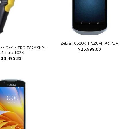
Zebra TC520K-1PEZU4P-A6 PDA
on Gatillo TRG-TC2Y-SNP1-
$
26,999.00
01, para TC2X
$
3,495.33