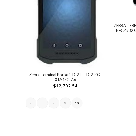
ZEBRA TER
NFC.4/32 
Zebra Terminal Portátil TC21 – TC210K-
01A442-A6
$
12,702.54
«
‹
8
9
10