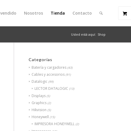
 vendido
Nosotros
Tienda
Contacto
Usted está aquí:
Shop
Categorías
Batería y cargadores
(43)
Cables y accesorios
(91)
Datalogic
(99)
LECTOR DATALOGIC
(13)
Displays
(5)
Graphics
(2)
Hikvision
(5)
Honeywell
(15)
IMPRESORA HONEYWELL
(2)