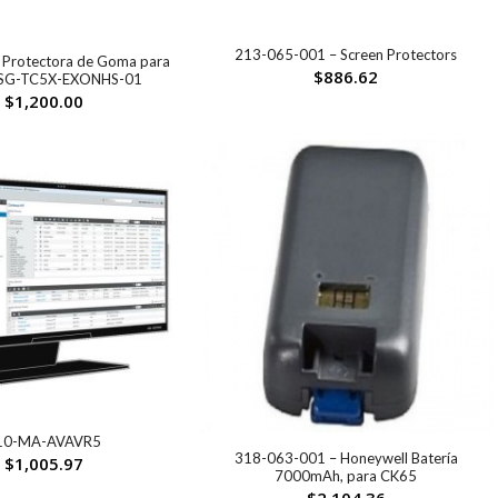
213-065-001 – Screen Protectors
 Protectora de Goma para
$
886.62
 SG-TC5X-EXONHS-01
$
1,200.00
10-MA-AVAVR5
318-063-001 – Honeywell Batería
$
1,005.97
7000mAh, para CK65