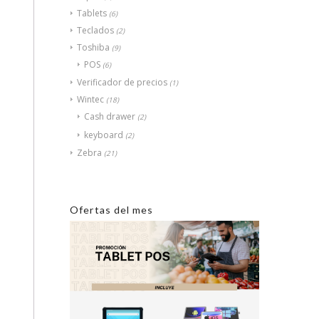
Tablets
(6)
Teclados
(2)
Toshiba
(9)
POS
(6)
Verificador de precios
(1)
Wintec
(18)
Cash drawer
(2)
keyboard
(2)
Zebra
(21)
Ofertas del mes