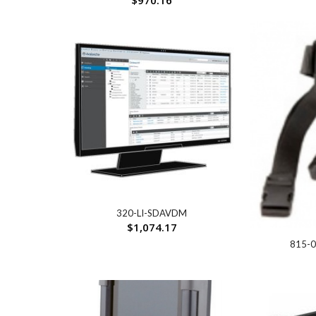
$
970.16
320-LI-SDAVDM
$
1,074.17
815-0