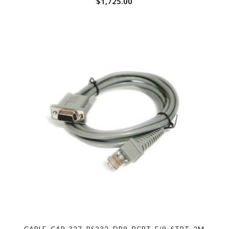
$
1,725.00
CABLE, CAB-327, RS232, DB9, RCPT, E/9, STRT, 2M