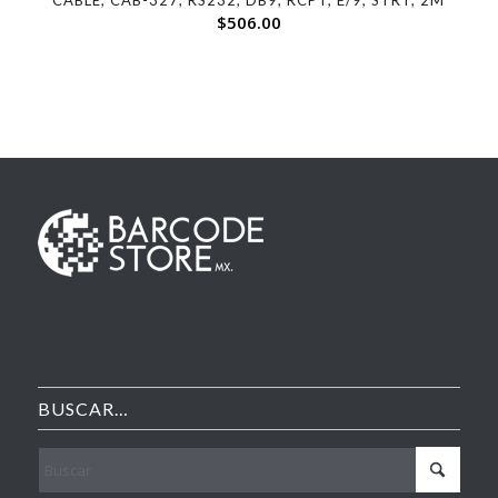
$
506.00
BUSCAR…