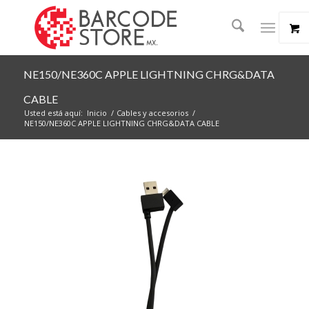
NE150/NE360C APPLE LIGHTNING CHRG&DATA
CABLE
Usted está aquí:
Inicio
/
Cables y accesorios
/
NE150/NE360C APPLE LIGHTNING CHRG&DATA CABLE