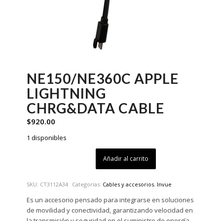
NE150/NE360C APPLE
LIGHTNING
CHRG&DATA CABLE
$
920.00
1 disponibles
Añadir al carrito
SKU:
CT3112A34
Categorías:
Cables y accesorios
,
Invue
Es un accesorio pensado para integrarse en soluciones
de movilidad y conectividad, garantizando velocidad en
la transmisión y seguridad en el suministro de energía.