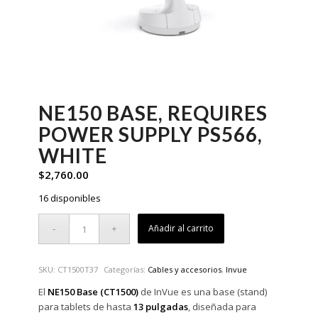
NE150 BASE, REQUIRES
POWER SUPPLY PS566,
WHITE
$
2,760.00
16 disponibles
Añadir al carrito
SKU:
CT1500T37
Categorías:
Cables y accesorios
,
Invue
El
NE150 Base (CT1500)
de InVue es una base (stand)
para tablets de hasta
13 pulgadas
, diseñada para