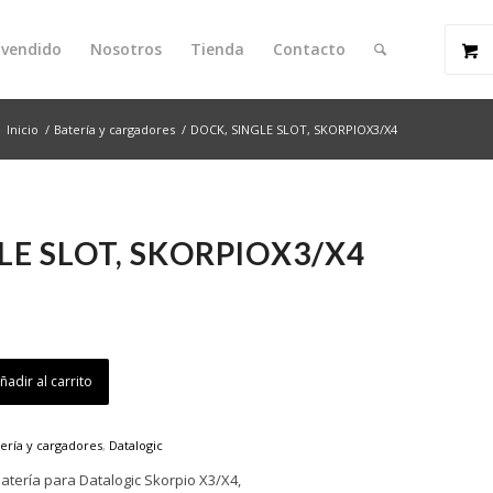
 vendido
Nosotros
Tienda
Contacto
:
Inicio
/
Batería y cargadores
/
DOCK, SINGLE SLOT, SKORPIOX3/X4
LE SLOT, SKORPIOX3/X4
ñadir al carrito
ería y cargadores
,
Datalogic
batería para Datalogic Skorpio X3/X4,