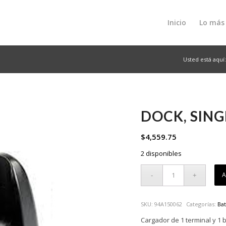
Inicio
Lo más
Usted está aquí
DOCK, SING
$
4,559.75
2 disponibles
A
SKU:
94A150062
Categorías:
Bat
Cargador de 1 terminal y 1 