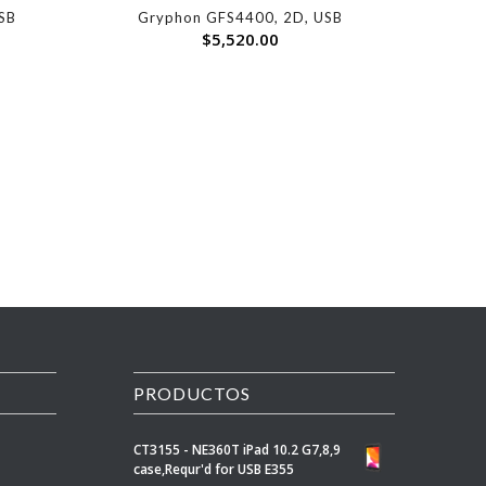
SB
Gryphon GFS4400, 2D, USB
$
5,520.00
PRODUCTOS
CT3155 - NE360T iPad 10.2 G7,8,9
case,Requr'd for USB E355