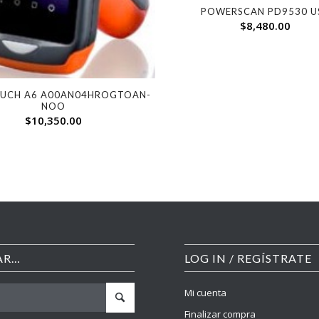
POWERSCAN PD9530 U
$
8,480.00
OUCH A6 A00AN04HROGTOAN-
NOO
$
10,350.00
AR…
LOG IN / REGÍSTRATE
Mi cuenta
Finalizar compra