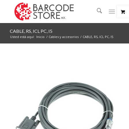
CABLE, RS, ICL PC, I5
Usted está aquí:
Inicio
/
Cables y accesorios
/
CABLE, RS, ICL PC, I5